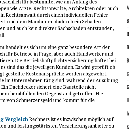
tsächlich für bestimmte, wie am Anfang des
A
uppen wie Ärzte, Rechtsanwälte, Architekten oder auch
 ein Rechtsanwalt durch einen individuellen Fehler
B
liert und dem Mandanten dadurch ein Schaden
den und auch kein direkter Sachschaden entstanden,
B
ll.
um handelt es sich um eine ganz besondere Art der
B
ch für Betriebe in Frage, aber auch Handwerker und
eren. Die Betriebshaftpflichtversicherung haftet bei
B
s sind das die jeweiligen Kunden. Es wird geprüft ob
igt gestellte Kostenansprüche werden abgewehrt.
G
n die im Unternehmen tätig sind, während der Ausübung
l: Ein Dachdecker sichert eine Baustelle nicht
G
inem herabfallenden Gegenstand getroffen. Hier
 Form von Schmerzensgeld und kommt für die
H
I
ng Vergleich
Rechners ist es inzwischen möglich auf
ten und leistungsstärksten Versicherungsanbieter zu
K