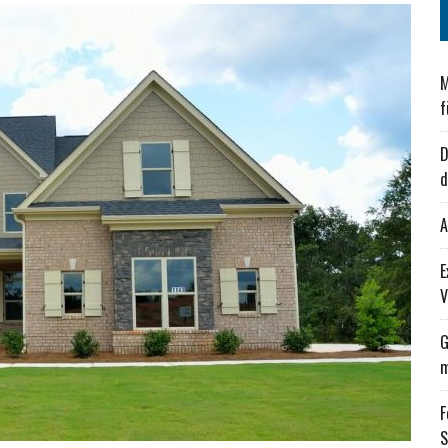
M
f
D
d
A
E
V
G
m
F
S