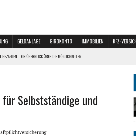
RUNG
GELDANLAGE
GIROKONTO
IMMOBILIEN
KFZ-VERSI
ET BEZAHLEN – EIN ÜBERBLICK ÜBER DIE MÖGLICHKEITEN
 – VERKAUF, VERERBUNG ODER REFINANZIERUNG?
– DIVERSIFIKATION MIT POTENZIAL
 für Selbstständige und
BÜRO-TEAM FÜR HEIZREPORT BEGEISTERT
aftpflichtversicherung