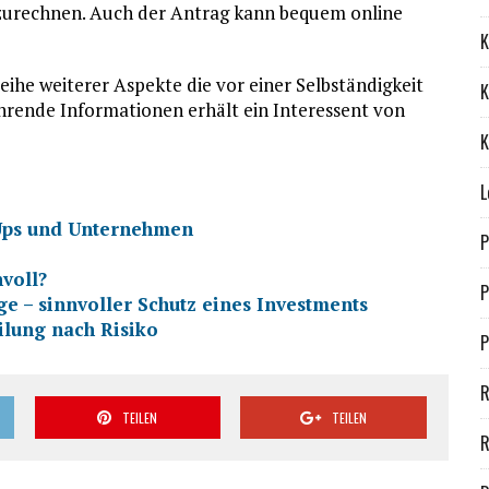
uszurechnen. Auch der Antrag kann bequem online
K
ihe weiterer Aspekte die vor einer Selbständigkeit
K
rende Informationen erhält ein Interessent von
K
L
t-Ups und Unternehmen
P
nvoll?
P
ge – sinnvoller Schutz eines Investments
ilung nach Risiko
P
R
TEILEN
TEILEN
R