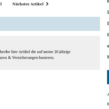
R
l
Nächster Artikel
S
S
U
w
reibe hier Artikel die auf meine 20 jährige
W
nzen & Versicherungen basieren.
B