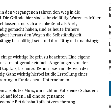
K
n den vergangenen Jahren den Weg in die
I
d. Die Gründe hier sind sehr vielfältig. Waren es früher
hlossen, und sich anschließend als Arzt,
I
ndig gemacht haben, sind es heute frühere
H
gkeit heraus den Weg in die Selbständigkeit
ängig beschäftigt sein und ihre Tätigkeit unabhängig
L
b
 einige wichtige Regeln zu beachten. Eine eigene
R
en ist nicht gerade einfach. Angefangen von der
W
kapitals, bis hin zu Kenntnissen im Bereich der
ig. Ganz wichtig hierbei ist die Erstellung eines
icherungen für das neue Unternehmen.
ein absolutes Muss, um nicht im Falle eines Schadens
ird auf jeden Fall eine so genannte
assende Betriebshaftpflichtversicherung.
A