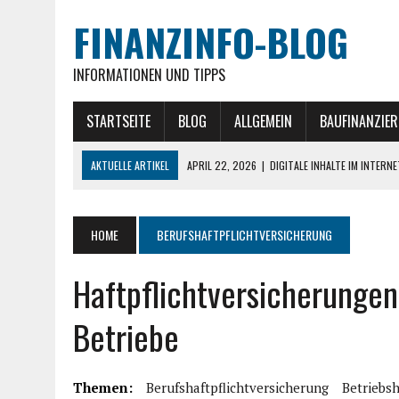
FINANZINFO-BLOG
INFORMATIONEN UND TIPPS
STARTSEITE
BLOG
ALLGEMEIN
BAUFINANZIE
AKTUELLE ARTIKEL
APRIL 22, 2026
|
DIGITALE INHALTE IM INTERN
MÄRZ 26, 2026
|
AKTUELLE GOLD NACHRICHTEN » IM ÜBERBLICK
NOVEMBER 27, 2025
|
EXIT-STRATEGIEN IM IMMOBILIEN-INVESTMENT
HOME
BERUFSHAFTPFLICHTVERSICHERUNG
NOVEMBER 20, 2025
|
GEWERBEIMMOBILIEN ALS INVESTITIONSKLASSE 
Haftpflichtversicherungen
JULI 30, 2026
|
MITARBEITER MITNEHMEN: WIE MAN MONTEURE UND 
Betriebe
Themen:
Berufshaftpflichtversicherung
Betriebsh