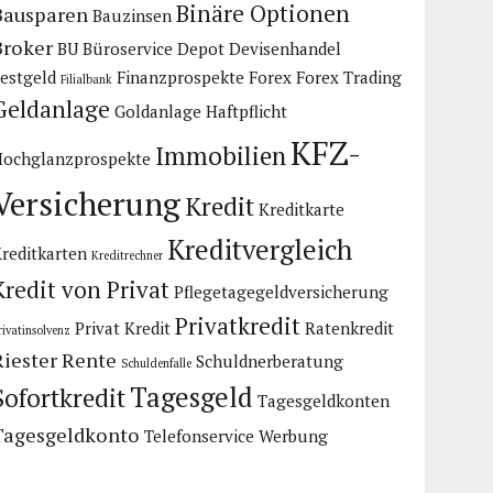
Binäre Optionen
Bausparen
Bauzinsen
Broker
BU
Büroservice
Depot
Devisenhandel
estgeld
Finanzprospekte
Forex
Forex Trading
Filialbank
Geldanlage
Goldanlage
Haftpflicht
KFZ-
Immobilien
Hochglanzprospekte
Versicherung
Kredit
Kreditkarte
Kreditvergleich
reditkarten
Kreditrechner
Kredit von Privat
Pflegetagegeldversicherung
Privatkredit
Privat Kredit
Ratenkredit
rivatinsolvenz
Riester Rente
Schuldnerberatung
Schuldenfalle
Tagesgeld
Sofortkredit
Tagesgeldkonten
Tagesgeldkonto
Telefonservice
Werbung