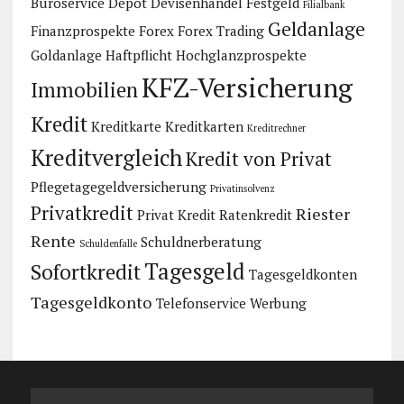
Büroservice
Depot
Devisenhandel
Festgeld
Filialbank
Geldanlage
Finanzprospekte
Forex
Forex Trading
Goldanlage
Haftpflicht
Hochglanzprospekte
KFZ-Versicherung
Immobilien
Kredit
Kreditkarte
Kreditkarten
Kreditrechner
Kreditvergleich
Kredit von Privat
Pflegetagegeldversicherung
Privatinsolvenz
Privatkredit
Riester
Privat Kredit
Ratenkredit
Rente
Schuldnerberatung
Schuldenfalle
Tagesgeld
Sofortkredit
Tagesgeldkonten
Tagesgeldkonto
Telefonservice
Werbung