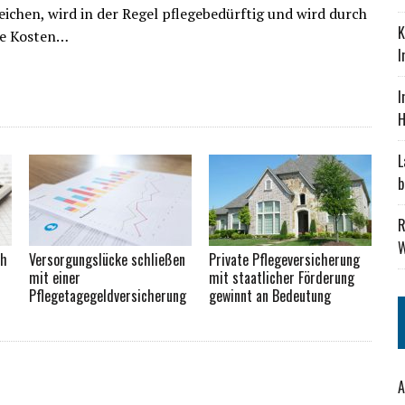
eichen, wird in der Regel pflegebedürftig und wird durch
K
Die Kosten…
I
I
H
L
b
R
W
ch
Versorgungslücke schließen
Private Pflegeversicherung
mit einer
mit staatlicher Förderung
Pflegetagegeldversicherung
gewinnt an Bedeutung
A