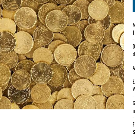
M
f
D
d
A
E
V
G
m
F
S