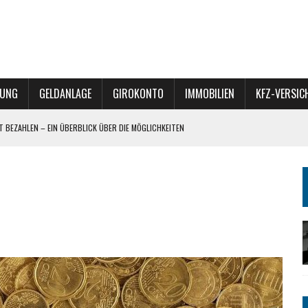
RUNG
GELDANLAGE
GIROKONTO
IMMOBILIEN
KFZ-VERSI
ET BEZAHLEN – EIN ÜBERBLICK ÜBER DIE MÖGLICHKEITEN
 – VERKAUF, VERERBUNG ODER REFINANZIERUNG?
– DIVERSIFIKATION MIT POTENZIAL
BÜRO-TEAM FÜR HEIZREPORT BEGEISTERT