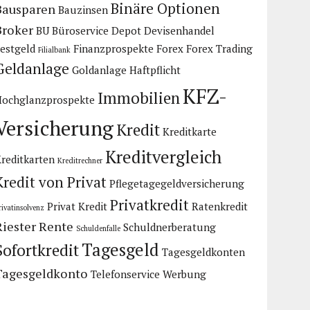
Binäre Optionen
Bausparen
Bauzinsen
Broker
BU
Büroservice
Depot
Devisenhandel
estgeld
Finanzprospekte
Forex
Forex Trading
Filialbank
Geldanlage
Goldanlage
Haftpflicht
KFZ-
Immobilien
Hochglanzprospekte
Versicherung
Kredit
Kreditkarte
Kreditvergleich
reditkarten
Kreditrechner
Kredit von Privat
Pflegetagegeldversicherung
Privatkredit
Privat Kredit
Ratenkredit
rivatinsolvenz
Riester Rente
Schuldnerberatung
Schuldenfalle
Tagesgeld
Sofortkredit
Tagesgeldkonten
Tagesgeldkonto
Telefonservice
Werbung