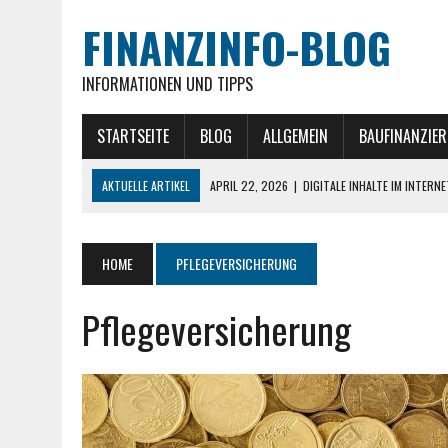
FINANZINFO-BLOG
INFORMATIONEN UND TIPPS
STARTSEITE
BLOG
ALLGEMEIN
BAUFINANZIE
AKTUELLE ARTIKEL
APRIL 22, 2026
|
DIGITALE INHALTE IM INTERN
MÄRZ 26, 2026
|
AKTUELLE GOLD NACHRICHTEN » IM ÜBERBLICK
NOVEMBER 27, 2025
|
EXIT-STRATEGIEN IM IMMOBILIEN-INVESTMENT
HOME
PFLEGEVERSICHERUNG
NOVEMBER 20, 2025
|
GEWERBEIMMOBILIEN ALS INVESTITIONSKLASSE 
Pflegeversicherung
JULI 30, 2026
|
MITARBEITER MITNEHMEN: WIE MAN MONTEURE UND 