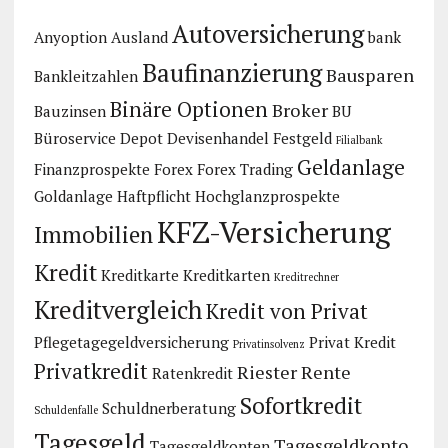
Autoversicherung
Anyoption
Ausland
bank
Baufinanzierung
Bausparen
Bankleitzahlen
Binäre Optionen
Broker
Bauzinsen
BU
Büroservice
Depot
Devisenhandel
Festgeld
Filialbank
Geldanlage
Finanzprospekte
Forex
Forex Trading
Goldanlage
Haftpflicht
Hochglanzprospekte
KFZ-Versicherung
Immobilien
Kredit
Kreditkarte
Kreditkarten
Kreditrechner
Kreditvergleich
Kredit von Privat
Pflegetagegeldversicherung
Privat Kredit
Privatinsolvenz
Privatkredit
Riester Rente
Ratenkredit
Sofortkredit
Schuldnerberatung
Schuldenfalle
Tagesgeld
Tagesgeldkonto
Tagesgeldkonten