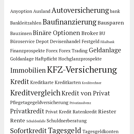
Autoversicherung
Anyoption
Ausland
bank
Baufinanzierung
Bausparen
Bankleitzahlen
Binäre Optionen
Broker
Bauzinsen
BU
Büroservice
Depot
Devisenhandel
Festgeld
Filialbank
Geldanlage
Finanzprospekte
Forex
Forex Trading
Goldanlage
Haftpflicht
Hochglanzprospekte
KFZ-Versicherung
Immobilien
Kredit
Kreditkarte
Kreditkarten
Kreditrechner
Kreditvergleich
Kredit von Privat
Pflegetagegeldversicherung
Privatinsolvenz
Privatkredit
Riester
Privat Kredit
Ratenkredit
Rente
Schuldnerberatung
Schuldenfalle
Tagesgeld
Sofortkredit
Tagesgeldkonten