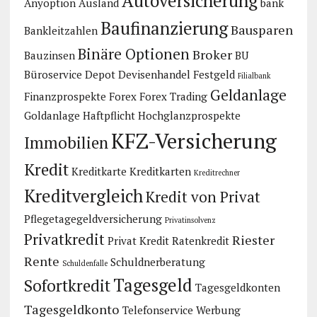
Autoversicherung
Anyoption
Ausland
bank
Baufinanzierung
Bausparen
Bankleitzahlen
Binäre Optionen
Broker
Bauzinsen
BU
Büroservice
Depot
Devisenhandel
Festgeld
Filialbank
Geldanlage
Finanzprospekte
Forex
Forex Trading
Goldanlage
Haftpflicht
Hochglanzprospekte
KFZ-Versicherung
Immobilien
Kredit
Kreditkarte
Kreditkarten
Kreditrechner
Kreditvergleich
Kredit von Privat
Pflegetagegeldversicherung
Privatinsolvenz
Privatkredit
Riester
Privat Kredit
Ratenkredit
Rente
Schuldnerberatung
Schuldenfalle
Tagesgeld
Sofortkredit
Tagesgeldkonten
Tagesgeldkonto
Telefonservice
Werbung