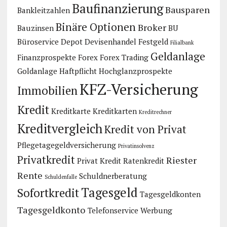
Baufinanzierung
Bausparen
Bankleitzahlen
Binäre Optionen
Broker
Bauzinsen
BU
Büroservice
Depot
Devisenhandel
Festgeld
Filialbank
Geldanlage
Finanzprospekte
Forex
Forex Trading
Goldanlage
Haftpflicht
Hochglanzprospekte
KFZ-Versicherung
Immobilien
Kredit
Kreditkarte
Kreditkarten
Kreditrechner
Kreditvergleich
Kredit von Privat
Pflegetagegeldversicherung
Privatinsolvenz
Privatkredit
Riester
Privat Kredit
Ratenkredit
Rente
Schuldnerberatung
Schuldenfalle
Tagesgeld
Sofortkredit
Tagesgeldkonten
Tagesgeldkonto
Telefonservice
Werbung