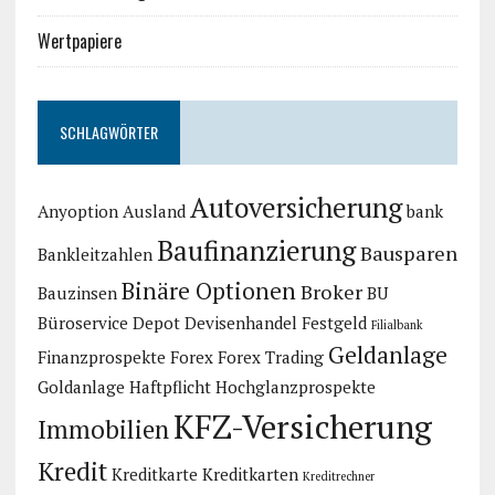
Wertpapiere
SCHLAGWÖRTER
Autoversicherung
Anyoption
Ausland
bank
Baufinanzierung
Bausparen
Bankleitzahlen
Binäre Optionen
Broker
Bauzinsen
BU
Büroservice
Depot
Devisenhandel
Festgeld
Filialbank
Geldanlage
Finanzprospekte
Forex
Forex Trading
Goldanlage
Haftpflicht
Hochglanzprospekte
KFZ-Versicherung
Immobilien
Kredit
Kreditkarte
Kreditkarten
Kreditrechner