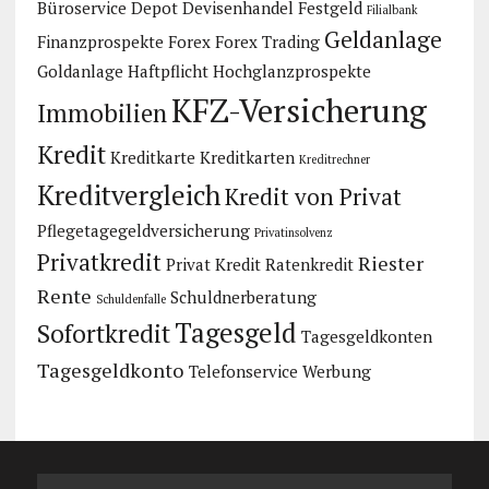
Büroservice
Depot
Devisenhandel
Festgeld
Filialbank
Geldanlage
Finanzprospekte
Forex
Forex Trading
Goldanlage
Haftpflicht
Hochglanzprospekte
KFZ-Versicherung
Immobilien
Kredit
Kreditkarte
Kreditkarten
Kreditrechner
Kreditvergleich
Kredit von Privat
Pflegetagegeldversicherung
Privatinsolvenz
Privatkredit
Riester
Privat Kredit
Ratenkredit
Rente
Schuldnerberatung
Schuldenfalle
Tagesgeld
Sofortkredit
Tagesgeldkonten
Tagesgeldkonto
Telefonservice
Werbung