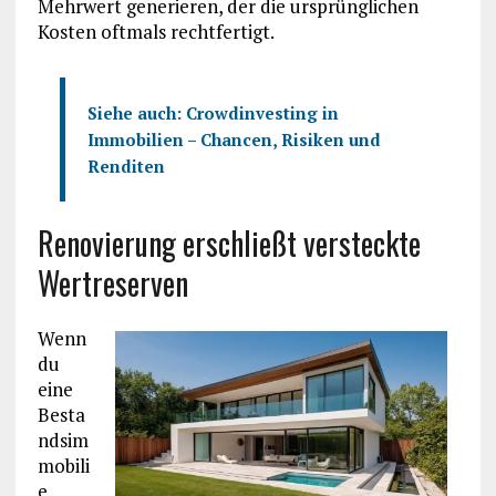
Mehrwert generieren, der die ursprünglichen
Kosten oftmals rechtfertigt.
Siehe auch:
Crowdinvesting in
Immobilien – Chancen, Risiken und
Renditen
Renovierung erschließt versteckte
Wertreserven
Wenn
du
eine
Besta
ndsim
mobili
e