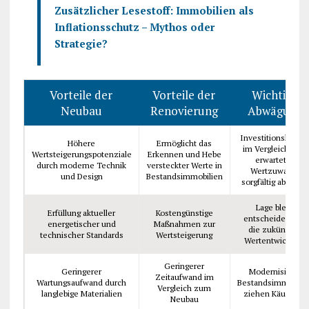
Zusätzlicher Lesestoff:
Immobilien als
Inflationsschutz – Mythos oder
Strategie?
Vorteile der
Vorteile der
Wichtige
Neubau
Renovierung
Abwägung
Investitionskoste
Höhere
Ermöglicht das
im Vergleich zum
Wertsteigerungspotenziale
Erkennen und Hebe
erwarteten
durch moderne Technik
versteckter Werte in
Wertzuwachs
und Design
Bestandsimmobilien
sorgfältig abwäge
Lage bleibt
Erfüllung aktueller
Kostengünstige
entscheidend für
energetischer und
Maßnahmen zur
die zukünftige
technischer Standards
Wertsteigerung
Wertentwicklung
Geringerer
Geringerer
Modernisierte
Zeitaufwand im
Wartungsaufwand durch
Bestandsimmobili
Vergleich zum
langlebige Materialien
ziehen Käufer an
Neubau