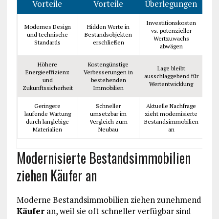
Vorteile
Vorteile
Überlegungen
Investitionskosten
Modernes Design
Hidden Werte in
vs. potenzieller
und technische
Bestandsobjekten
Wertzuwachs
Standards
erschließen
abwägen
Höhere
Kostengünstige
Lage bleibt
Energieeffizienz
Verbesserungen in
ausschlaggebend für
und
bestehenden
Wertentwicklung
Zukunftssicherheit
Immobilien
Geringere
Schneller
Aktuelle Nachfrage
laufende Wartung
umsetzbar im
zieht modernisierte
durch langlebige
Vergleich zum
Bestandsimmobilien
Materialien
Neubau
an
Modernisierte Bestandsimmobilien
ziehen Käufer an
Moderne Bestandsimmobilien ziehen zunehmend
Käufer
an, weil sie oft schneller verfügbar sind