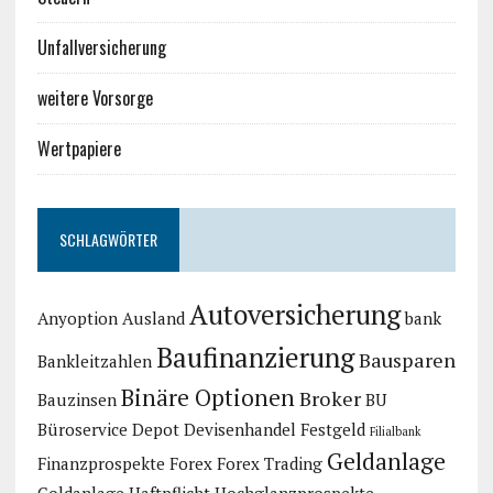
Unfallversicherung
weitere Vorsorge
Wertpapiere
SCHLAGWÖRTER
Autoversicherung
Anyoption
Ausland
bank
Baufinanzierung
Bausparen
Bankleitzahlen
Binäre Optionen
Broker
Bauzinsen
BU
Büroservice
Depot
Devisenhandel
Festgeld
Filialbank
Geldanlage
Finanzprospekte
Forex
Forex Trading
Goldanlage
Haftpflicht
Hochglanzprospekte