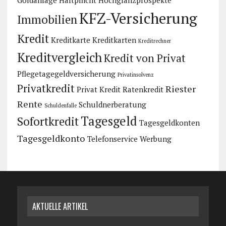
KFZ-Versicherung
Immobilien
Kredit
Kreditkarte
Kreditkarten
Kreditrechner
Kreditvergleich
Kredit von Privat
Pflegetagegeldversicherung
Privatinsolvenz
Privatkredit
Riester
Privat Kredit
Ratenkredit
Rente
Schuldnerberatung
Schuldenfalle
Tagesgeld
Sofortkredit
Tagesgeldkonten
Tagesgeldkonto
Telefonservice
Werbung
AKTUELLE ARTIKEL