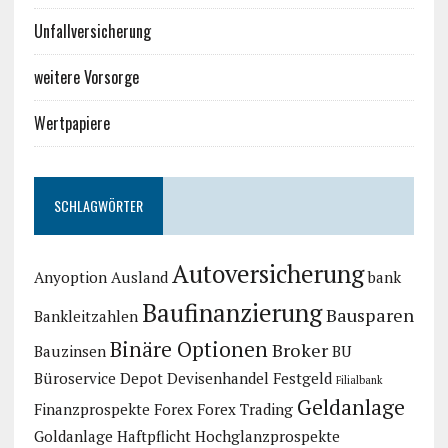
Unfallversicherung
weitere Vorsorge
Wertpapiere
SCHLAGWÖRTER
Autoversicherung
Anyoption
Ausland
bank
Baufinanzierung
Bausparen
Bankleitzahlen
Binäre Optionen
Broker
Bauzinsen
BU
Büroservice
Depot
Devisenhandel
Festgeld
Filialbank
Geldanlage
Finanzprospekte
Forex
Forex Trading
Goldanlage
Haftpflicht
Hochglanzprospekte