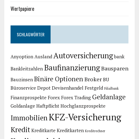
Wertpapiere
SCHLAGWÖRTER
Autoversicherung
Anyoption
Ausland
bank
Baufinanzierung
Bausparen
Bankleitzahlen
Binäre Optionen
Broker
Bauzinsen
BU
Büroservice
Depot
Devisenhandel
Festgeld
Filialbank
Geldanlage
Finanzprospekte
Forex
Forex Trading
Goldanlage
Haftpflicht
Hochglanzprospekte
KFZ-Versicherung
Immobilien
Kredit
Kreditkarte
Kreditkarten
Kreditrechner