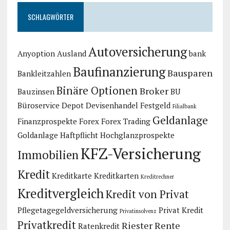
SCHLAGWÖRTER
Autoversicherung
Anyoption
Ausland
bank
Baufinanzierung
Bausparen
Bankleitzahlen
Binäre Optionen
Broker
Bauzinsen
BU
Büroservice
Depot
Devisenhandel
Festgeld
Filialbank
Geldanlage
Finanzprospekte
Forex
Forex Trading
Goldanlage
Haftpflicht
Hochglanzprospekte
KFZ-Versicherung
Immobilien
Kredit
Kreditkarte
Kreditkarten
Kreditrechner
Kreditvergleich
Kredit von Privat
Pflegetagegeldversicherung
Privat Kredit
Privatinsolvenz
Privatkredit
Riester Rente
Ratenkredit