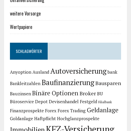
Unfallversicherung
weitere Vorsorge
Wertpapiere
SCHLAGWÖRTER
Autoversicherung
Anyoption
Ausland
bank
Baufinanzierung
Bausparen
Bankleitzahlen
Binäre Optionen
Broker
Bauzinsen
BU
Büroservice
Depot
Devisenhandel
Festgeld
Filialbank
Geldanlage
Finanzprospekte
Forex
Forex Trading
Goldanlage
Haftpflicht
Hochglanzprospekte
KFZ-Versicherung
Immobilien