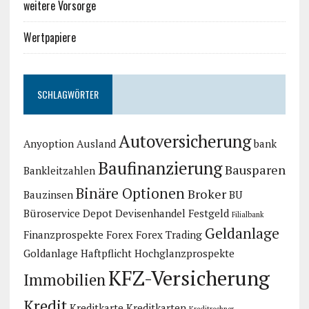
weitere Vorsorge
Wertpapiere
SCHLAGWÖRTER
Autoversicherung
Anyoption
Ausland
bank
Baufinanzierung
Bausparen
Bankleitzahlen
Binäre Optionen
Broker
Bauzinsen
BU
Büroservice
Depot
Devisenhandel
Festgeld
Filialbank
Geldanlage
Finanzprospekte
Forex
Forex Trading
Goldanlage
Haftpflicht
Hochglanzprospekte
KFZ-Versicherung
Immobilien
Kredit
Kreditkarte
Kreditkarten