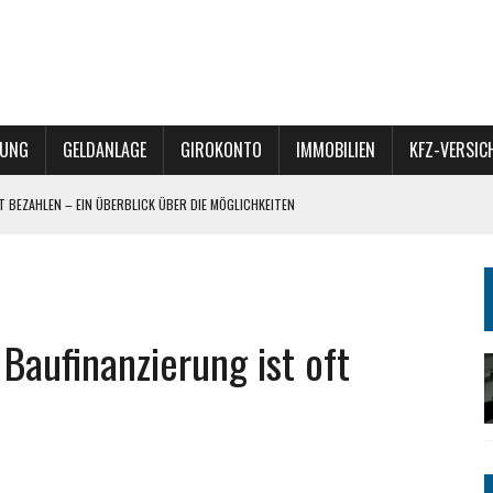
RUNG
GELDANLAGE
GIROKONTO
IMMOBILIEN
KFZ-VERSI
ET BEZAHLEN – EIN ÜBERBLICK ÜBER DIE MÖGLICHKEITEN
 – VERKAUF, VERERBUNG ODER REFINANZIERUNG?
– DIVERSIFIKATION MIT POTENZIAL
 Baufinanzierung ist oft
BÜRO-TEAM FÜR HEIZREPORT BEGEISTERT