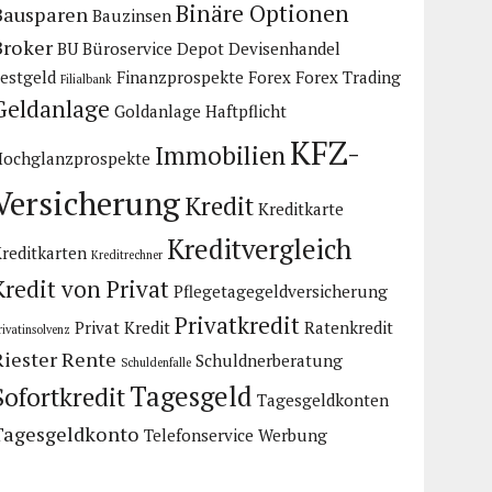
Binäre Optionen
Bausparen
Bauzinsen
Broker
BU
Büroservice
Depot
Devisenhandel
estgeld
Finanzprospekte
Forex
Forex Trading
Filialbank
Geldanlage
Goldanlage
Haftpflicht
KFZ-
Immobilien
Hochglanzprospekte
Versicherung
Kredit
Kreditkarte
Kreditvergleich
reditkarten
Kreditrechner
Kredit von Privat
Pflegetagegeldversicherung
Privatkredit
Privat Kredit
Ratenkredit
rivatinsolvenz
Riester Rente
Schuldnerberatung
Schuldenfalle
Tagesgeld
Sofortkredit
Tagesgeldkonten
Tagesgeldkonto
Telefonservice
Werbung