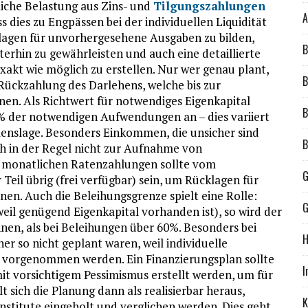
liche Belastung aus Zins- und
Tilgungszahlungen
A
ss dies zu Engpässen bei der individuellen Liquidität
cklagen für unvorhergesehene Ausgaben zu bilden,
B
erhin zu gewährleisten und auch eine detaillierte
xakt wie möglich zu erstellen. Nur wer genau plant,
B
 Rückzahlung des Darlehens, welche bis zur
en. Als Richtwert für notwendiges Eigenkapital
B
0% der notwendigen Aufwendungen an – dies variiert
enslage. Besonders Einkommen, die unsicher sind
B
ich in der Regel nicht zur Aufnahme von
t monatlichen Ratenzahlungen sollte vom
G
il übrig (frei verfügbar) sein, um Rücklagen für
en. Auch die Beleihungsgrenze spielt eine Rolle:
G
weil genügend Eigenkapital vorhanden ist), so wird der
nen, als bei Beleihungen über 60%. Besonders bei
H
er so nicht geplant waren, weil individuelle
vorgenommen werden. Ein Finanzierungsplan sollte
I
it vorsichtigem Pessimismus erstellt werden, um für
 sich die Planung dann als realisierbar heraus,
K
stitute eingeholt und verglichen werden. Dies geht