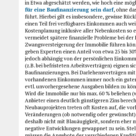
in Etwa abgeschätzt werden, wie hoch eine mög
für eine Baufinanzierung sein darf
, ohne da
führt. Hierbei gilt es insbesondere, gewisse Rü
einen Teil frei verfügbares Einkommen auch weit
Kostenplanung inklusive aller Nebenkosten so e
vermeidet spätere finanzielle Probleme bei der
Zwangsversteigerung der Immobilie führen könn
geben Experten einen Anteil von etwa 25 bis 3
jedoch abhängig von der persönlichen Einkomm
(z.B. bei befristeten Arbeitsverträgen) eignen s
Baufinanzierungen. Bei Darlehensverträgen mi
vorhandenen Einkommen immer noch ein guter Te
evtl. unvorhergesehene Ausgaben bilden zu könn
Wird die Immobilie nur bis max. 60 % beliehen (
Anbieter einen deutlich günstigeren Zins berech
Neubauprojekten treten oft Kosten auf, die vorh
Veränderungen (ob notwendig oder gewünscht) 
deshalb nicht mit Blauäugigkeit, sondern eher m
negative Entwicklungen gewappnet zu sein. Stellt
müssen die Angebote der verschiedenen Kreditin