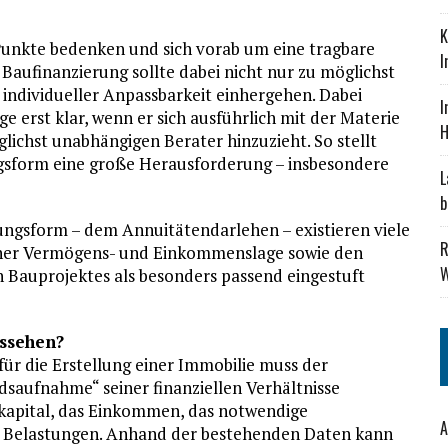
K
 Punkte bedenken und sich vorab um eine tragbare
I
aufinanzierung sollte dabei nicht nur zu möglichst
individueller Anpassbarkeit einhergehen. Dabei
I
erst klar, wenn er sich ausführlich mit der Materie
H
glichst unabhängigen Berater hinzuzieht. So stellt
ngsform eine große Herausforderung – insbesondere
L
b
ungsform – dem Annuitätendarlehen – existieren viele
R
icher Vermögens- und Einkommenslage sowie den
W
auprojektes als besonders passend eingestuft
ussehen?
ür die Erstellung einer Immobilie muss der
dsaufnahme“ seiner finanziellen Verhältnisse
kapital, das Einkommen, das notwendige
A
en Belastungen. Anhand der bestehenden Daten kann