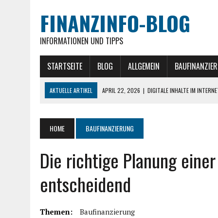
FINANZINFO-BLOG
INFORMATIONEN UND TIPPS
STARTSEITE
BLOG
ALLGEMEIN
BAUFINANZIE
AKTUELLE ARTIKEL
APRIL 22, 2026
|
DIGITALE INHALTE IM INTERN
MÄRZ 26, 2026
|
AKTUELLE GOLD NACHRICHTEN » IM ÜBERBLICK
NOVEMBER 27, 2025
|
EXIT-STRATEGIEN IM IMMOBILIEN-INVESTMENT
HOME
BAUFINANZIERUNG
NOVEMBER 20, 2025
|
GEWERBEIMMOBILIEN ALS INVESTITIONSKLASSE 
Die richtige Planung einer
JULI 30, 2026
|
MITARBEITER MITNEHMEN: WIE MAN MONTEURE UND 
entscheidend
Themen:
Baufinanzierung