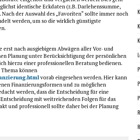
glichst identische Eckdaten (z.B. Darlehenssumme,
K
 Nach der Auswahl des „Favoriten“ sollte immer noch
elt werden, um so die wirklich günstigste
K
en.
K
te erst nach ausgiebigem Abwägen aller Vor- und
L
schen Planung unter Berücksichtigung der persönlichen
sich hierzu einer professionellen Beratung bedienen.
P
m Thema können
anzierung.html
vorab eingesehen werden. Hier kann
P
edenen Finanzierungsformen und zu möglichen
bedacht werden, dass die Entscheidung für eine
P
 Entscheidung mit weitreichenden Folgen für das
t und professionell sollte daher bei der Planung
R
R