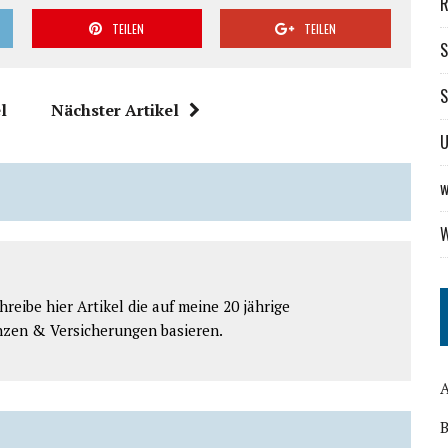
R
TEILEN
TEILEN
S
S
l
Nächster Artikel
U
w
W
reibe hier Artikel die auf meine 20 jährige
nzen & Versicherungen basieren.
B