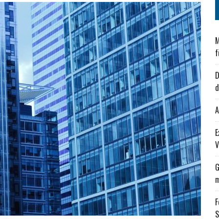
M
f
D
d
A
E
V
G
m
F
S