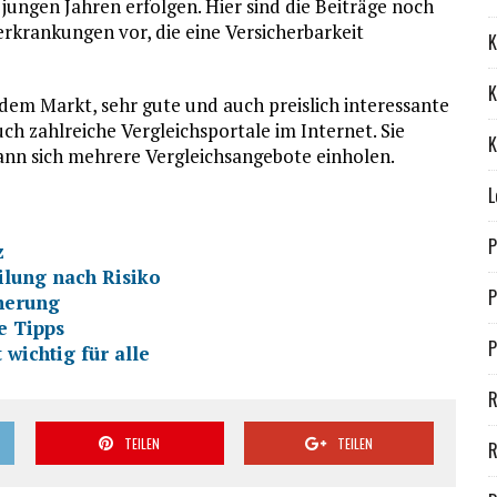
 jungen Jahren erfolgen. Hier sind die Beiträge noch
erkrankungen vor, die eine Versicherbarkeit
K
K
f dem Markt, sehr gute und auch preislich interessante
ch zahlreiche Vergleichsportale im Internet. Sie
K
ann sich mehrere Vergleichsangebote einholen.
L
P
z
ilung nach Risiko
P
cherung
e Tipps
P
 wichtig für alle
R
TEILEN
TEILEN
R