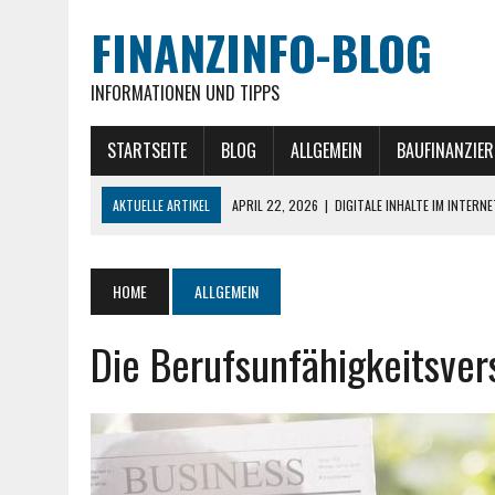
FINANZINFO-BLOG
INFORMATIONEN UND TIPPS
STARTSEITE
BLOG
ALLGEMEIN
BAUFINANZIE
AKTUELLE ARTIKEL
APRIL 22, 2026
|
DIGITALE INHALTE IM INTERN
MÄRZ 26, 2026
|
AKTUELLE GOLD NACHRICHTEN » IM ÜBERBLICK
NOVEMBER 27, 2025
|
EXIT-STRATEGIEN IM IMMOBILIEN-INVESTMENT
HOME
ALLGEMEIN
NOVEMBER 20, 2025
|
GEWERBEIMMOBILIEN ALS INVESTITIONSKLASSE 
Die Berufsunfähigkeitsvers
JULI 30, 2026
|
MITARBEITER MITNEHMEN: WIE MAN MONTEURE UND 