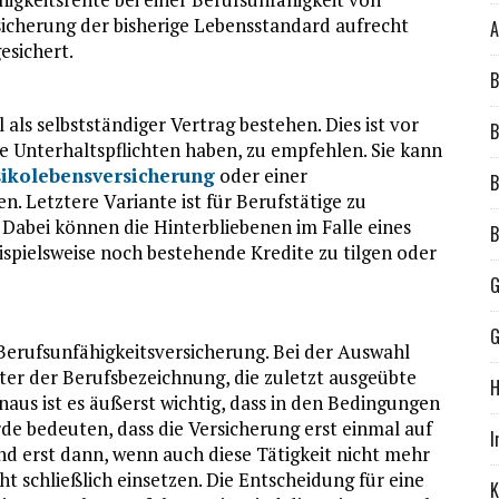
sicherung der bisherige Lebensstandard aufrecht
A
esichert.
B
als selbstständiger Vertrag bestehen. Dies ist vor
B
e Unterhaltspflichten haben, zu empfehlen. Sie kann
sikolebensversicherung
oder einer
B
. Letztere Variante ist für Berufstätige zu
Dabei können die Hinterbliebenen im Falle eines
B
spielsweise noch bestehende Kredite zu tilgen oder
G
G
 Berufsunfähigkeitsversicherung. Bei der Auswahl
nter der Berufsbezeichnung, die zuletzt ausgeübte
H
naus ist es äußerst wichtig, dass in den Bedingungen
rde bedeuten, dass die Versicherung erst einmal auf
I
nd erst dann, wenn auch diese Tätigkeit nicht mehr
t schließlich einsetzen. Die Entscheidung für eine
K