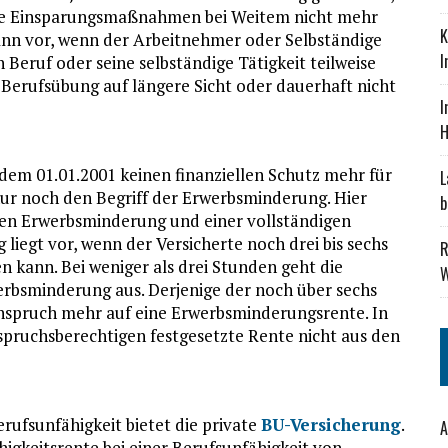
iche Einsparungsmaßnahmen bei Weitem nicht mehr
K
dann vor, wenn der Arbeitnehmer oder Selbständige
I
 Beruf oder seine selbständige Tätigkeit teilweise
 Berufsübung auf längere Sicht oder dauerhaft nicht
I
H
 dem 01.01.2001 keinen finanziellen Schutz mehr für
L
nur noch den Begriff der Erwerbsminderung. Hier
b
sen Erwerbsminderung und einer vollständigen
liegt vor, wenn der Versicherte noch drei bis sechs
R
 kann. Bei weniger als drei Stunden geht die
W
erbsminderung aus. Derjenige der noch über sechs
nspruch mehr auf eine Erwerbsminderungsrente. In
spruchsberechtigen festgesetzte Rente nicht aus den
rufsunfähigkeit bietet die private
BU-Versicherung
.
A
higkeitsrente bei einer Berufsunfähigkeit von