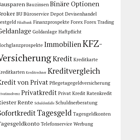
Binäre Optionen
Bausparen
Bauzinsen
Broker
BU
Büroservice
Depot
Devisenhandel
estgeld
Finanzprospekte
Forex
Forex Trading
Filialbank
Geldanlage
Goldanlage
Haftpflicht
KFZ-
Immobilien
Hochglanzprospekte
Versicherung
Kredit
Kreditkarte
Kreditvergleich
reditkarten
Kreditrechner
Kredit von Privat
Pflegetagegeldversicherung
Privatkredit
Privat Kredit
Ratenkredit
rivatinsolvenz
Riester Rente
Schuldnerberatung
Schuldenfalle
Tagesgeld
Sofortkredit
Tagesgeldkonten
Tagesgeldkonto
Telefonservice
Werbung