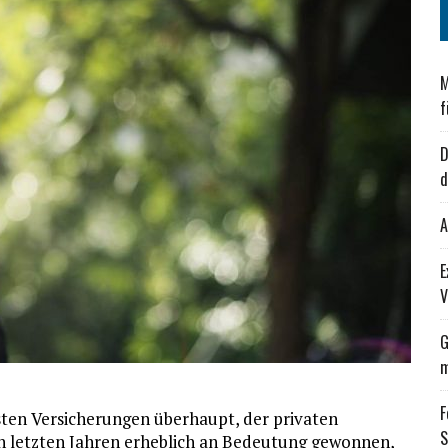
M
f
D
d
A
E
V
G
m
F
igsten Versicherungen überhaupt, der privaten
S
en letzten Jahren erheblich an Bedeutung gewonnen,