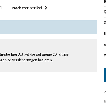
R
l
Nächster Artikel
S
S
U
w
reibe hier Artikel die auf meine 20 jährige
W
nzen & Versicherungen basieren.
B