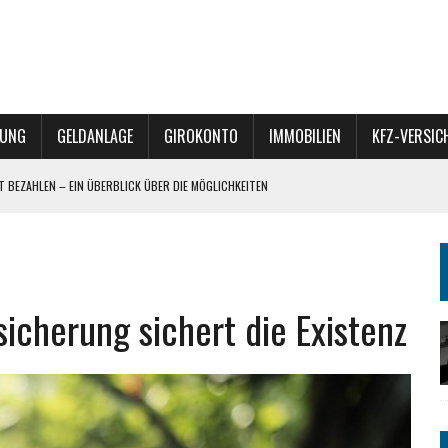
RUNG
GELDANLAGE
GIROKONTO
IMMOBILIEN
KFZ-VERSI
ET BEZAHLEN – EIN ÜBERBLICK ÜBER DIE MÖGLICHKEITEN
 – VERKAUF, VERERBUNG ODER REFINANZIERUNG?
– DIVERSIFIKATION MIT POTENZIAL
icherung sichert die Existenz
BÜRO-TEAM FÜR HEIZREPORT BEGEISTERT