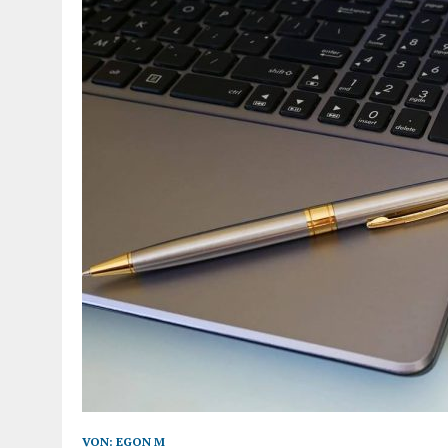
VON:
EGON M