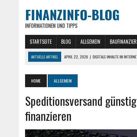
FINANZINFO-BLOG
INFORMATIONEN UND TIPPS
STARTSEITE
BLOG
ALLGEMEIN
BAUFINANZIE
AKTUELLE ARTIKEL
APRIL 22, 2026
|
DIGITALE INHALTE IM INTERN
MÄRZ 26, 2026
|
AKTUELLE GOLD NACHRICHTEN » IM ÜBERBLICK
NOVEMBER 27, 2025
|
EXIT-STRATEGIEN IM IMMOBILIEN-INVESTMENT
HOME
ALLGEMEIN
NOVEMBER 20, 2025
|
GEWERBEIMMOBILIEN ALS INVESTITIONSKLASSE 
Speditionsversand günstig
JULI 30, 2026
|
MITARBEITER MITNEHMEN: WIE MAN MONTEURE UND 
finanzieren