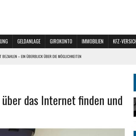
RUNG
GELDANLAGE
GIROKONTO
IMMOBILIEN
KFZ-VERSI
ET BEZAHLEN – EIN ÜBERBLICK ÜBER DIE MÖGLICHKEITEN
 – VERKAUF, VERERBUNG ODER REFINANZIERUNG?
– DIVERSIFIKATION MIT POTENZIAL
 über das Internet finden und
BÜRO-TEAM FÜR HEIZREPORT BEGEISTERT