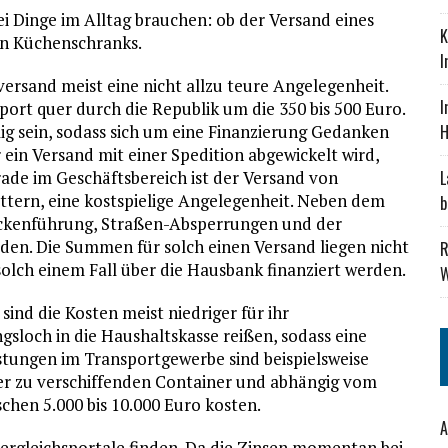
ei Dinge im Alltag brauchen: ob der Versand eines
K
en Küchenschranks.
I
versand meist eine nicht allzu teure Angelegenheit.
I
port quer durch die Republik um die 350 bis 500 Euro.
ig sein, sodass sich um eine Finanzierung Gedanken
H
in Versand mit einer Spedition abgewickelt wird,
rade im Geschäftsbereich ist der Versand von
L
ättern, eine kostspielige Angelegenheit. Neben dem
b
eckenführung, Straßen-Absperrungen und der
rden. Die Summen für solch einen Versand liegen nicht
R
solch einem Fall über die Hausbank finanziert werden.
W
sind die Kosten meist niedriger für ihr
sloch in die Haushaltskasse reißen, sodass eine
istungen im Transportgewerbe sind beispielsweise
er zu verschiffenden Container und abhängig vom
chen 5.000 bis 10.000 Euro kosten.
A
ergleichsportale finden. Da die Zinsen momentan bei