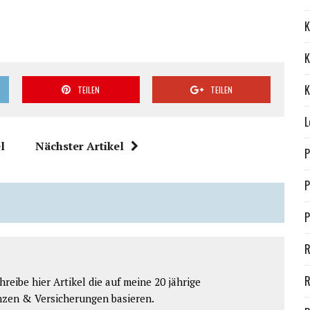
K
K
K
TEILEN
TEILEN
L
l
Nächster Artikel
P
P
P
R
R
reibe hier Artikel die auf meine 20 jährige
nzen & Versicherungen basieren.