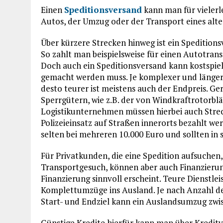
Einen
Speditionsversand
kann man für vielerl
Autos, der Umzug oder der Transport eines alt
Über kürzere Strecken hinweg ist ein Speditions
So zahlt man beispielsweise für einen Autotrans
Doch auch ein Speditionsversand kann kostspiel
gemacht werden muss. Je komplexer und länger e
desto teurer ist meistens auch der Endpreis. Ge
Sperrgütern, wie z.B. der von Windkraftrotorbl
Logistikunternehmen müssen hierbei auch Str
Polizeieinsatz auf Straßen innerorts bezahlt we
selten bei mehreren 10.000 Euro und sollten in 
Für Privatkunden, die eine Spedition aufsuchen, 
Transportgesuch, können aber auch Finanzierung
Finanzierung sinnvoll erscheint. Teure Dienstle
Komplettumzüge ins Ausland. Je nach Anzahl d
Start- und Endziel kann ein Auslandsumzug zwis
Günstige Kredite hierfür kann man über Kreditv