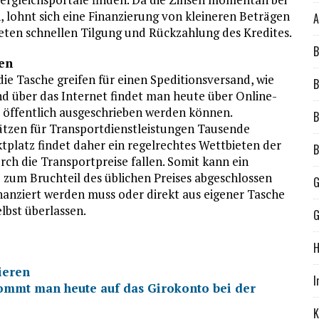
, lohnt sich eine Finanzierung von kleineren Beträgen
A
eten schnellen Tilgung und Rückzahlung des Kredites.
B
den
ie Tasche greifen für einen Speditionsversand, wie
B
d über das Internet findet man heute über Online-
 öffentlich ausgeschrieben werden können.
B
plätzen für Transportdienstleistungen Tausende
tplatz findet daher ein regelrechtes Wettbieten der
B
ch die Transportpreise fallen. Somit kann ein
 zum Bruchteil des üblichen Preises abgeschlossen
G
nanziert werden muss oder direkt aus eigener Tasche
lbst überlassen.
G
H
ieren
I
ommt man heute auf das Girokonto bei der
K