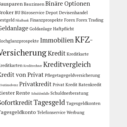
Binäre Optionen
Bausparen
Bauzinsen
Broker
BU
Büroservice
Depot
Devisenhandel
estgeld
Finanzprospekte
Forex
Forex Trading
Filialbank
Geldanlage
Goldanlage
Haftpflicht
KFZ-
Immobilien
Hochglanzprospekte
Versicherung
Kredit
Kreditkarte
Kreditvergleich
reditkarten
Kreditrechner
Kredit von Privat
Pflegetagegeldversicherung
Privatkredit
Privat Kredit
Ratenkredit
rivatinsolvenz
Riester Rente
Schuldnerberatung
Schuldenfalle
Tagesgeld
Sofortkredit
Tagesgeldkonten
Tagesgeldkonto
Telefonservice
Werbung