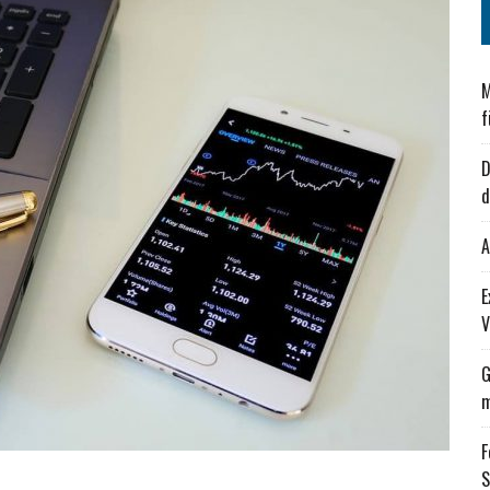
M
f
D
d
A
E
V
G
m
F
S