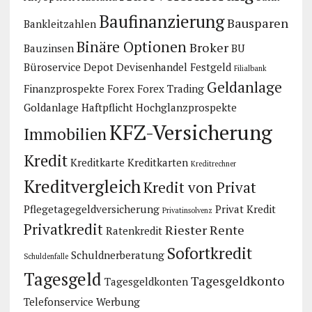
Baufinanzierung
Bausparen
Bankleitzahlen
Binäre Optionen
Broker
Bauzinsen
BU
Büroservice
Depot
Devisenhandel
Festgeld
Filialbank
Geldanlage
Finanzprospekte
Forex
Forex Trading
Goldanlage
Haftpflicht
Hochglanzprospekte
KFZ-Versicherung
Immobilien
Kredit
Kreditkarte
Kreditkarten
Kreditrechner
Kreditvergleich
Kredit von Privat
Pflegetagegeldversicherung
Privat Kredit
Privatinsolvenz
Privatkredit
Riester Rente
Ratenkredit
Sofortkredit
Schuldnerberatung
Schuldenfalle
Tagesgeld
Tagesgeldkonto
Tagesgeldkonten
Telefonservice
Werbung