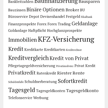
Baufinanzierung
Bausparen
Bankleitzahlen
Binäre Optionen
Broker
Bauzinsen
BU
Büroservice
Depot
Devisenhandel
Festgeld
Filialbank
Geldanlage
Finanzprospekte
Forex
Forex Trading
Goldanlage
Haftpflicht
Hochglanzprospekte
KFZ-Versicherung
Immobilien
Kredit
Kreditkarte
Kreditkarten
Kreditrechner
Kreditvergleich
Kredit von Privat
Pflegetagegeldversicherung
Privat Kredit
Privatinsolvenz
Privatkredit
Riester Rente
Ratenkredit
Sofortkredit
Schuldnerberatung
Schuldenfalle
Tagesgeld
Tagesgeldkonto
Tagesgeldkonten
Telefonservice
Werbung