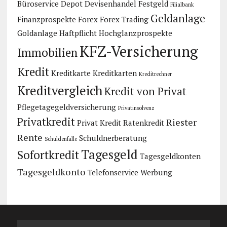
Büroservice
Depot
Devisenhandel
Festgeld
Filialbank
Geldanlage
Finanzprospekte
Forex
Forex Trading
Goldanlage
Haftpflicht
Hochglanzprospekte
KFZ-Versicherung
Immobilien
Kredit
Kreditkarte
Kreditkarten
Kreditrechner
Kreditvergleich
Kredit von Privat
Pflegetagegeldversicherung
Privatinsolvenz
Privatkredit
Riester
Privat Kredit
Ratenkredit
Rente
Schuldnerberatung
Schuldenfalle
Tagesgeld
Sofortkredit
Tagesgeldkonten
Tagesgeldkonto
Telefonservice
Werbung