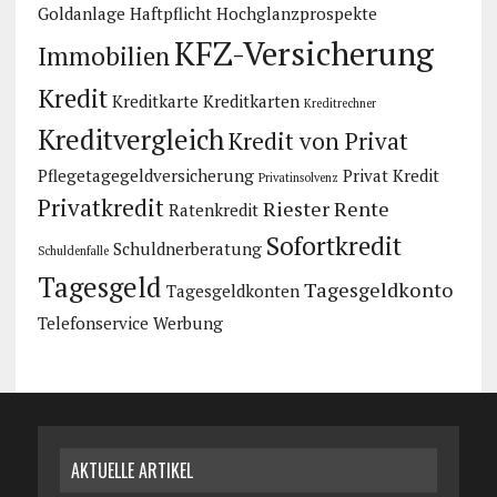
Goldanlage
Haftpflicht
Hochglanzprospekte
KFZ-Versicherung
Immobilien
Kredit
Kreditkarte
Kreditkarten
Kreditrechner
Kreditvergleich
Kredit von Privat
Pflegetagegeldversicherung
Privat Kredit
Privatinsolvenz
Privatkredit
Riester Rente
Ratenkredit
Sofortkredit
Schuldnerberatung
Schuldenfalle
Tagesgeld
Tagesgeldkonto
Tagesgeldkonten
Telefonservice
Werbung
AKTUELLE ARTIKEL