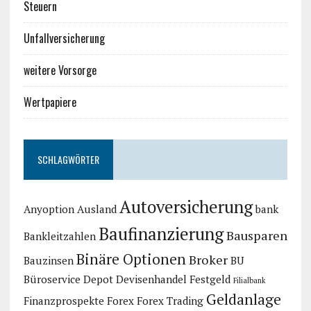
Steuern
Unfallversicherung
weitere Vorsorge
Wertpapiere
SCHLAGWÖRTER
Autoversicherung
Anyoption
Ausland
bank
Baufinanzierung
Bausparen
Bankleitzahlen
Binäre Optionen
Broker
Bauzinsen
BU
Büroservice
Depot
Devisenhandel
Festgeld
Filialbank
Geldanlage
Finanzprospekte
Forex
Forex Trading