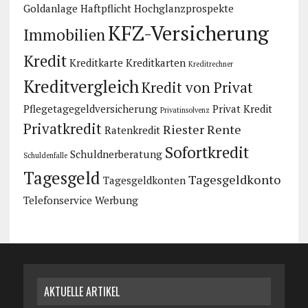
Goldanlage
Haftpflicht
Hochglanzprospekte
KFZ-Versicherung
Immobilien
Kredit
Kreditkarte
Kreditkarten
Kreditrechner
Kreditvergleich
Kredit von Privat
Pflegetagegeldversicherung
Privat Kredit
Privatinsolvenz
Privatkredit
Riester Rente
Ratenkredit
Sofortkredit
Schuldnerberatung
Schuldenfalle
Tagesgeld
Tagesgeldkonto
Tagesgeldkonten
Telefonservice
Werbung
AKTUELLE ARTIKEL