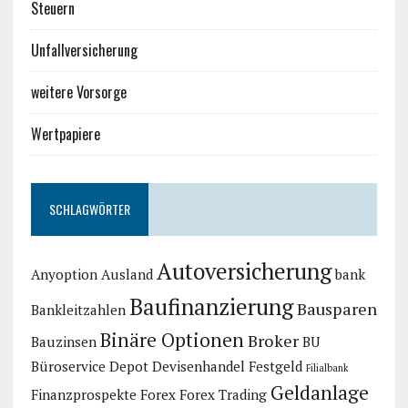
Steuern
Unfallversicherung
weitere Vorsorge
Wertpapiere
SCHLAGWÖRTER
Autoversicherung
Anyoption
Ausland
bank
Baufinanzierung
Bausparen
Bankleitzahlen
Binäre Optionen
Broker
Bauzinsen
BU
Büroservice
Depot
Devisenhandel
Festgeld
Filialbank
Geldanlage
Finanzprospekte
Forex
Forex Trading