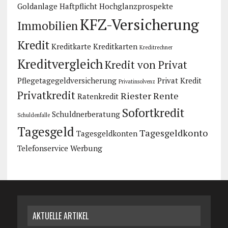
Goldanlage
Haftpflicht
Hochglanzprospekte
KFZ-Versicherung
Immobilien
Kredit
Kreditkarte
Kreditkarten
Kreditrechner
Kreditvergleich
Kredit von Privat
Pflegetagegeldversicherung
Privat Kredit
Privatinsolvenz
Privatkredit
Riester Rente
Ratenkredit
Sofortkredit
Schuldnerberatung
Schuldenfalle
Tagesgeld
Tagesgeldkonto
Tagesgeldkonten
Telefonservice
Werbung
AKTUELLE ARTIKEL