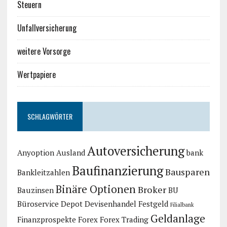
Steuern
Unfallversicherung
weitere Vorsorge
Wertpapiere
SCHLAGWÖRTER
Autoversicherung
Anyoption
Ausland
bank
Baufinanzierung
Bausparen
Bankleitzahlen
Binäre Optionen
Broker
Bauzinsen
BU
Büroservice
Depot
Devisenhandel
Festgeld
Filialbank
Geldanlage
Finanzprospekte
Forex
Forex Trading