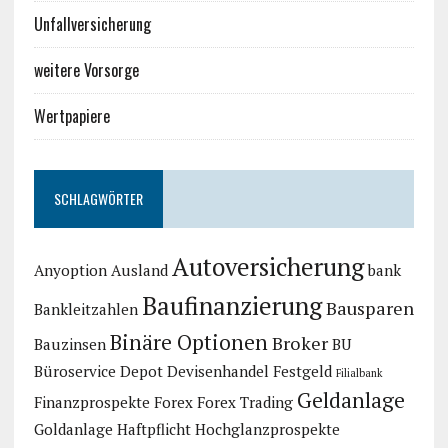
Unfallversicherung
weitere Vorsorge
Wertpapiere
SCHLAGWÖRTER
Autoversicherung
Anyoption
Ausland
bank
Baufinanzierung
Bausparen
Bankleitzahlen
Binäre Optionen
Broker
Bauzinsen
BU
Büroservice
Depot
Devisenhandel
Festgeld
Filialbank
Geldanlage
Finanzprospekte
Forex
Forex Trading
Goldanlage
Haftpflicht
Hochglanzprospekte