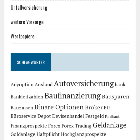
Unfallversicherung
weitere Vorsorge
Wertpapiere
SCHLAGWÖRTER
Autoversicherung
Anyoption
Ausland
bank
Baufinanzierung
Bausparen
Bankleitzahlen
Binäre Optionen
Broker
Bauzinsen
BU
Büroservice
Depot
Devisenhandel
Festgeld
Filialbank
Geldanlage
Finanzprospekte
Forex
Forex Trading
Goldanlage
Haftpflicht
Hochglanzprospekte