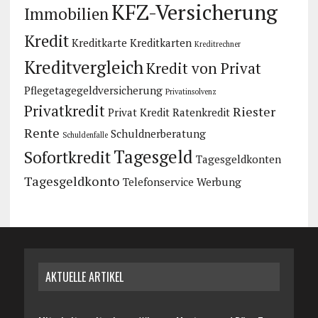
KFZ-Versicherung
Immobilien
Kredit
Kreditkarte
Kreditkarten
Kreditrechner
Kreditvergleich
Kredit von Privat
Pflegetagegeldversicherung
Privatinsolvenz
Privatkredit
Riester
Privat Kredit
Ratenkredit
Rente
Schuldnerberatung
Schuldenfalle
Tagesgeld
Sofortkredit
Tagesgeldkonten
Tagesgeldkonto
Telefonservice
Werbung
AKTUELLE ARTIKEL