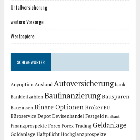
Unfallversicherung
weitere Vorsorge
Wertpapiere
SCHLAGWÖRTER
Autoversicherung
Anyoption
Ausland
bank
Baufinanzierung
Bausparen
Bankleitzahlen
Binäre Optionen
Broker
Bauzinsen
BU
Büroservice
Depot
Devisenhandel
Festgeld
Filialbank
Geldanlage
Finanzprospekte
Forex
Forex Trading
Goldanlage
Haftpflicht
Hochglanzprospekte