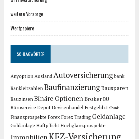
weitere Vorsorge
Wertpapiere
SCHLAGWÖRTER
Autoversicherung
Anyoption
Ausland
bank
Baufinanzierung
Bausparen
Bankleitzahlen
Binäre Optionen
Broker
Bauzinsen
BU
Büroservice
Depot
Devisenhandel
Festgeld
Filialbank
Geldanlage
Finanzprospekte
Forex
Forex Trading
Goldanlage
Haftpflicht
Hochglanzprospekte
KFZ-Versicherung
Immobilien