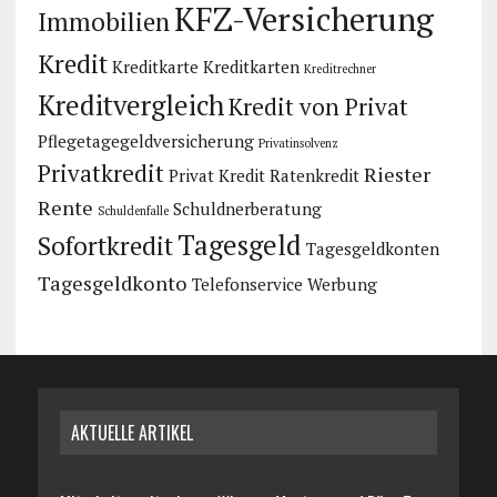
KFZ-Versicherung
Immobilien
Kredit
Kreditkarte
Kreditkarten
Kreditrechner
Kreditvergleich
Kredit von Privat
Pflegetagegeldversicherung
Privatinsolvenz
Privatkredit
Riester
Privat Kredit
Ratenkredit
Rente
Schuldnerberatung
Schuldenfalle
Tagesgeld
Sofortkredit
Tagesgeldkonten
Tagesgeldkonto
Telefonservice
Werbung
AKTUELLE ARTIKEL