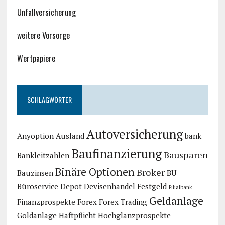
Unfallversicherung
weitere Vorsorge
Wertpapiere
SCHLAGWÖRTER
Autoversicherung
Anyoption
Ausland
bank
Baufinanzierung
Bausparen
Bankleitzahlen
Binäre Optionen
Broker
Bauzinsen
BU
Büroservice
Depot
Devisenhandel
Festgeld
Filialbank
Geldanlage
Finanzprospekte
Forex
Forex Trading
Goldanlage
Haftpflicht
Hochglanzprospekte