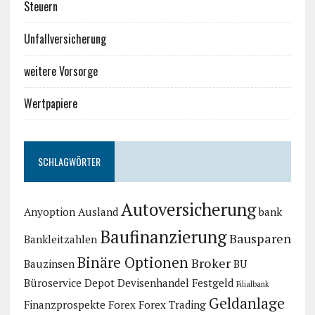
Steuern
Unfallversicherung
weitere Vorsorge
Wertpapiere
SCHLAGWÖRTER
Autoversicherung
Anyoption
Ausland
bank
Baufinanzierung
Bausparen
Bankleitzahlen
Binäre Optionen
Broker
Bauzinsen
BU
Büroservice
Depot
Devisenhandel
Festgeld
Filialbank
Geldanlage
Finanzprospekte
Forex
Forex Trading