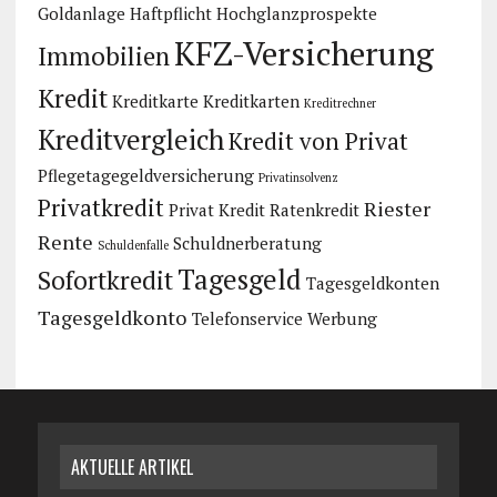
Goldanlage
Haftpflicht
Hochglanzprospekte
KFZ-Versicherung
Immobilien
Kredit
Kreditkarte
Kreditkarten
Kreditrechner
Kreditvergleich
Kredit von Privat
Pflegetagegeldversicherung
Privatinsolvenz
Privatkredit
Riester
Privat Kredit
Ratenkredit
Rente
Schuldnerberatung
Schuldenfalle
Tagesgeld
Sofortkredit
Tagesgeldkonten
Tagesgeldkonto
Telefonservice
Werbung
AKTUELLE ARTIKEL