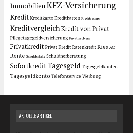
KFZ-Versicherung
Immobilien
Kredit
Kreditkarte
Kreditkarten
Kreditrechner
Kreditvergleich
Kredit von Privat
Pflegetagegeldversicherung
Privatinsolvenz
Privatkredit
Riester
Privat Kredit
Ratenkredit
Rente
Schuldnerberatung
Schuldenfalle
Tagesgeld
Sofortkredit
Tagesgeldkonten
Tagesgeldkonto
Telefonservice
Werbung
AKTUELLE ARTIKEL