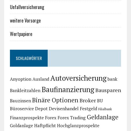
Unfallversicherung
weitere Vorsorge
Wertpapiere
SCHLAGWÖRTER
Autoversicherung
Anyoption
Ausland
bank
Baufinanzierung
Bausparen
Bankleitzahlen
Binäre Optionen
Broker
Bauzinsen
BU
Büroservice
Depot
Devisenhandel
Festgeld
Filialbank
Geldanlage
Finanzprospekte
Forex
Forex Trading
Goldanlage
Haftpflicht
Hochglanzprospekte