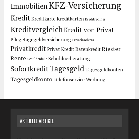
KFZ-Versicherung
Immobilien
Kredit
Kreditkarte
Kreditkarten
Kreditrechner
Kreditvergleich
Kredit von Privat
Pflegetagegeldversicherung
Privatinsolvenz
Privatkredit
Riester
Privat Kredit
Ratenkredit
Rente
Schuldnerberatung
Schuldenfalle
Tagesgeld
Sofortkredit
Tagesgeldkonten
Tagesgeldkonto
Telefonservice
Werbung
AKTUELLE ARTIKEL