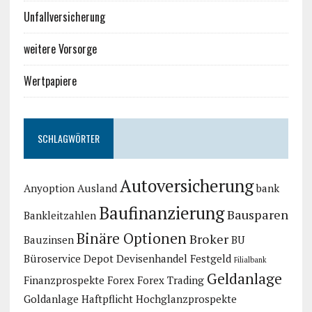
Unfallversicherung
weitere Vorsorge
Wertpapiere
SCHLAGWÖRTER
Autoversicherung
Anyoption
Ausland
bank
Baufinanzierung
Bausparen
Bankleitzahlen
Binäre Optionen
Broker
Bauzinsen
BU
Büroservice
Depot
Devisenhandel
Festgeld
Filialbank
Geldanlage
Finanzprospekte
Forex
Forex Trading
Goldanlage
Haftpflicht
Hochglanzprospekte