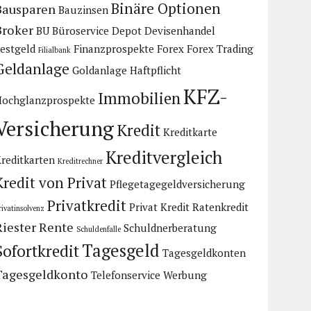
Binäre Optionen
Bausparen
Bauzinsen
Broker
BU
Büroservice
Depot
Devisenhandel
estgeld
Finanzprospekte
Forex
Forex Trading
Filialbank
Geldanlage
Goldanlage
Haftpflicht
KFZ-
Immobilien
Hochglanzprospekte
Versicherung
Kredit
Kreditkarte
Kreditvergleich
reditkarten
Kreditrechner
Kredit von Privat
Pflegetagegeldversicherung
Privatkredit
Privat Kredit
Ratenkredit
rivatinsolvenz
Riester Rente
Schuldnerberatung
Schuldenfalle
Tagesgeld
Sofortkredit
Tagesgeldkonten
Tagesgeldkonto
Telefonservice
Werbung