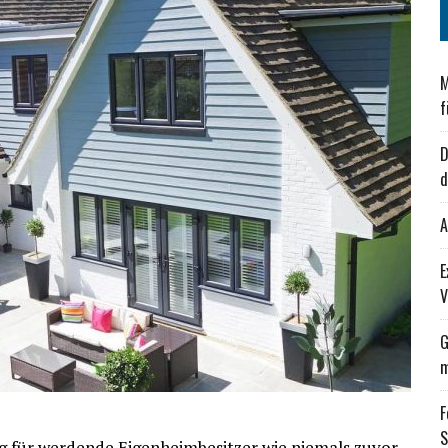
M
f
D
d
A
E
V
G
m
F
S
ig für werdende Eigenheimbesitzer wie niemals zuvor.