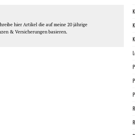
K
reibe hier Artikel die auf meine 20 jährige
K
nzen & Versicherungen basieren.
K
L
P
P
P
R
R