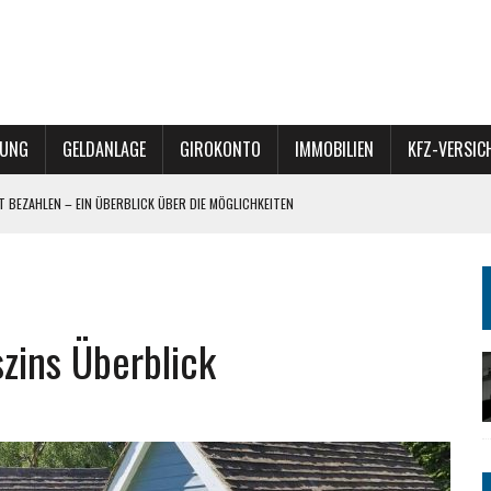
RUNG
GELDANLAGE
GIROKONTO
IMMOBILIEN
KFZ-VERSI
ET BEZAHLEN – EIN ÜBERBLICK ÜBER DIE MÖGLICHKEITEN
 – VERKAUF, VERERBUNG ODER REFINANZIERUNG?
– DIVERSIFIKATION MIT POTENZIAL
zins Überblick
BÜRO-TEAM FÜR HEIZREPORT BEGEISTERT