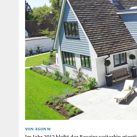
VON:
EGON M
Im Jahr 2012 bleibt der Bauzins weiterhin günst