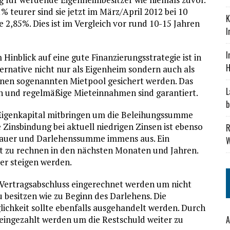
 teurer sind sie jetzt im März/April 2012 bei 10
K
2,85%. Dies ist im Vergleich vor rund 10-15 Jahren
I
I
Hinblick auf eine gute Finanzierungsstrategie ist in
H
rnative nicht nur als Eigenheim sondern auch als
nen sogenannten Mietpool gesichert werden. Das
L
n und regelmäßige Mieteinnahmen sind garantiert.
b
 Eigenkapital mitbringen um die Beleihungssumme
 Zinsbindung bei aktuell niedrigen Zinsen ist ebenso
R
 Dauer und Darlehenssumme immens aus. Ein
W
cht zu rechnen in den nächsten Monaten und Jahren.
er steigen werden.
 Vertragsabschluss eingerechnet werden um nicht
u besitzen wie zu Beginn des Darlehens. Die
lichkeit sollte ebenfalls ausgehandelt werden. Durch
ingezahlt werden um die Restschuld weiter zu
A