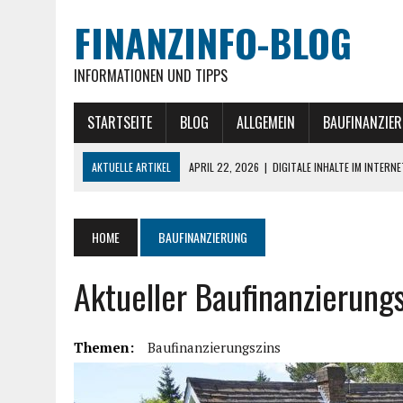
FINANZINFO-BLOG
INFORMATIONEN UND TIPPS
STARTSEITE
BLOG
ALLGEMEIN
BAUFINANZIE
AKTUELLE ARTIKEL
APRIL 22, 2026
|
DIGITALE INHALTE IM INTERN
MÄRZ 26, 2026
|
AKTUELLE GOLD NACHRICHTEN » IM ÜBERBLICK
NOVEMBER 27, 2025
|
EXIT-STRATEGIEN IM IMMOBILIEN-INVESTMENT
HOME
BAUFINANZIERUNG
NOVEMBER 20, 2025
|
GEWERBEIMMOBILIEN ALS INVESTITIONSKLASSE 
Aktueller Baufinanzierungs
JULI 30, 2026
|
MITARBEITER MITNEHMEN: WIE MAN MONTEURE UND 
Themen:
Baufinanzierungszins