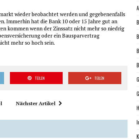
A
nsmarkt wieder beobachtet werden und gegebenenfalls
n. Immerhin hat die Bank 10 oder 15 Jahre gut an
B
gen kommen wenn der Zinssatz nicht mehr so niedrig
 Lebensversicherung oder ein Bausparvertrag
B
icht mehr so hoch sein.
B
B
TEILEN
TEILEN
G
G
l
Nächster Artikel
H
I
K